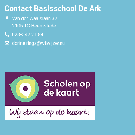
Contact Basisschool De Ark
Van der Waalslaan 37
2105 TC Heemstede
023-547 21 84
dorine.rings@wijwijzer.nu