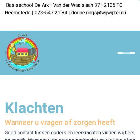
Basisschool De Ark | Van der Waalslaan 37 | 2105 TC
Heemstede | 023-547 21 84 | dorine.rings@wijwijzer.nu
Home
Onze school
Team
Ouders
Klachten
Opvang
Downloads
Wanneer u vragen of zorgen heeft
Goed contact tussen ouders en leerkrachten vinden wij heel
Werken bij WijWijzer