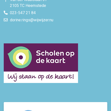
2105 TC Heemstede
023-547 21 84
dorine.rings@wijwijzer.nu