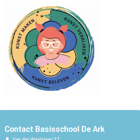
Contact Basisschool De Ark
Van der Waalslaan 37