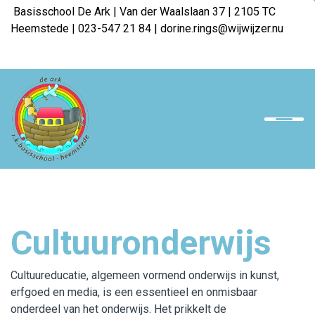
Basisschool De Ark | Van der Waalslaan 37 | 2105 TC
Heemstede | 023-547 21 84 | dorine.rings@wijwijzer.nu
Home
Onze school
Team
Ouders
Cultuuronderwijs
Opvang
Downloads
Cultuureducatie, algemeen vormend onderwijs in kunst,
erfgoed en media, is een essentieel en onmisbaar
Werken bij WijWijzer
onderdeel van het onderwijs. Het prikkelt de