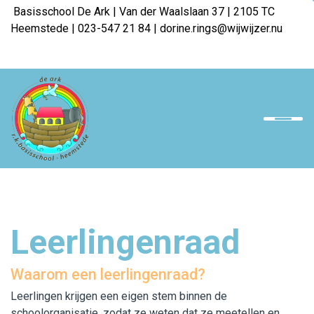
Basisschool De Ark | Van der Waalslaan 37 | 2105 TC
Heemstede | 023-547 21 84 | dorine.rings@wijwijzer.nu
Home
Onze school
Team
Ouders
Leerlingenraad
Opvang
Downloads
Waarom een leerlingenraad?
Leerlingen krijgen een eigen stem binnen de
Werken bij WijWijzer
schoolorganisatie, zodat ze weten dat ze meetellen en