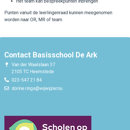
Het team kan bespreekpunten inbrengen
Punten vanuit de leerlingenraad kunnen meegenomen
worden naar OR, MR of team.
Contact Basisschool De Ark
Van der Waalslaan 37
2105 TC Heemstede
023-547 21 84
dorine.rings@wijwijzer.nu