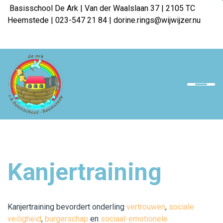
Basisschool De Ark | Van der Waalslaan 37 | 2105 TC
Heemstede | 023-547 21 84 | dorine.rings@wijwijzer.nu
Home
Onze school
Team
Ouders
Kanjertraining
Opvang
Downloads
Kanjertraining bevordert onderling
vertrouwen
,
sociale
Werken bij WijWijzer
veiligheid
,
burgerschap
en
sociaal-emotionele